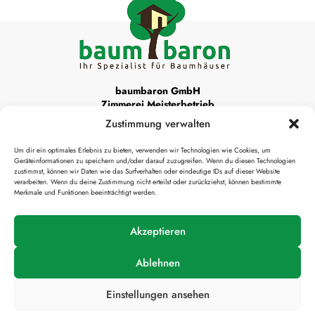
baumbaron GmbH
Zimmerei Meisterbetrieb
Zustimmung verwalten
Unsere Werkstattadresse ist:
Um dir ein optimales Erlebnis zu bieten, verwenden wir Technologien wie Cookies, um
Krottenthaler Alm 22
Geräteinformationen zu speichern und/oder darauf zuzugreifen. Wenn du diesen Technologien
83666 Waakirchen
zustimmst, können wir Daten wie das Surfverhalten oder eindeutige IDs auf dieser Website
verarbeiten. Wenn du deine Zustimmung nicht erteilst oder zurückziehst, können bestimmte
Merkmale und Funktionen beeinträchtigt werden.

info@baumbaron.de
Akzeptieren
Ablehnen
Einstellungen ansehen
Impressum
Datenschutzerklärung
Presse