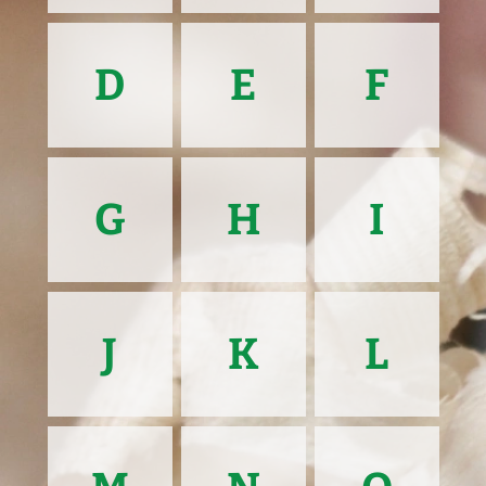
D
E
F
G
H
I
J
K
L