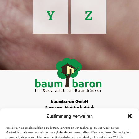
Y
Z
baumbaron GmbH
Zimmerei Meisterbetrieb
Zustimmung verwalten
Unsere Werkstattadresse ist:
Um dir ein optimales Erlebnis zu bieten, verwenden wir Technologien wie Cookies, um
Krottenthaler Alm 22
Geräteinformationen zu speichern und/oder darauf zuzugreifen. Wenn du diesen Technologien
83666 Waakirchen
zustimmst, können wir Daten wie das Surfverhalten oder eindeutige IDs auf dieser Website