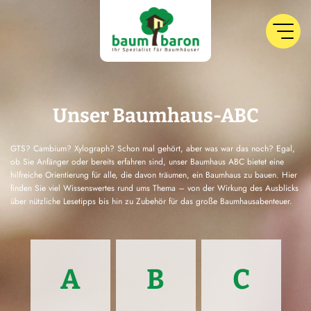
Unser Baumhaus-ABC
GTS? Cambium? Xylograph? Schon mal gehört, aber was war das noch? Egal,
ob Sie Anfänger oder bereits erfahren sind, unser Baumhaus ABC bietet eine
hilfreiche Orientierung für alle, die davon träumen, ein Baumhaus zu bauen. Hier
finden Sie viel Wissenswertes rund ums Thema – von der Wirkung des Ausblicks
über nützliche Lesetipps bis hin zu Zubehör für das große Baumhausabenteuer.
A
B
C