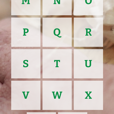
M
N
O
P
Q
R
S
T
U
V
W
X