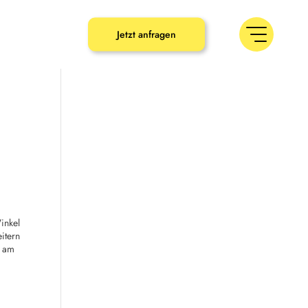
umbaron.de
Jetzt anfragen
Winkel
eitern
e am