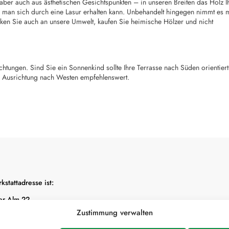
aber auch aus ästhetischen Gesichtspunkten – in unseren Breiten das Holz I
ie man sich durch eine Lasur erhalten kann. Unbehandelt hingegen nimmt es m
ken Sie auch an unsere Umwelt, kaufen Sie heimische Hölzer und nicht
htungen. Sind Sie ein Sonnenkind sollte Ihre Terrasse nach Süden orientiert
ne Ausrichtung nach Westen empfehlenswert.
stattadresse ist:
er Alm 22

info@baumbaron.de
kirchen
Zustimmung verwalten