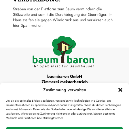
Streben von der Plattform zum Baum vermindern die
Stützweite und somit die Durchbiegung der Querträger. Im
Haus steifen sie gegen Winddruck aus und verkürzen auch
hier Spannweiten.
baumbaron GmbH
Zimmerei Meisterbetrieb
Zustimmung verwalten
Unsere Werkstattadresse ist:
Um dir ein optimales Erlebnis zu bieten, verwenden wir Technologien wie Cookies, um
Krottenthaler Alm 22
Geräteinformationen zu speichern und/oder darauf zuzugreifen. Wenn du diesen Technologien
83666 Waakirchen
zustimmst, können wir Daten wie das Surfverhalten oder eindeutige IDs auf dieser Website
verarbeiten. Wenn du deine Zustimmung nicht erteilst oder zurückziehst, können bestimmte
Merkmale und Funktionen beeinträchtigt werden.

info@baumbaron.de