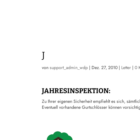
J
von
support_admin_wdp
|
Dez. 27, 2010
|
Letter
|
0 
JAHRESINSPEKTION:
Zu Ihrer eigenen Sicherheit empfiehlt es sich, sämtlic
Eventuell vorhandene Gurtschlösser können vorsic