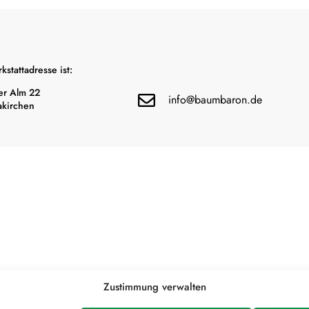
stattadresse ist:
er Alm 22

info@baumbaron.de
kirchen
Zustimmung verwalten