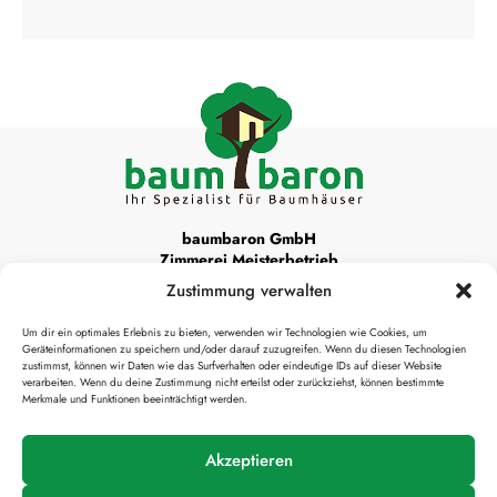
baumbaron GmbH
Zimmerei Meisterbetrieb
Zustimmung verwalten
Unsere Werkstattadresse ist:
Um dir ein optimales Erlebnis zu bieten, verwenden wir Technologien wie Cookies, um
Krottenthaler Alm 22
Geräteinformationen zu speichern und/oder darauf zuzugreifen. Wenn du diesen Technologien
83666 Waakirchen
zustimmst, können wir Daten wie das Surfverhalten oder eindeutige IDs auf dieser Website
verarbeiten. Wenn du deine Zustimmung nicht erteilst oder zurückziehst, können bestimmte
Merkmale und Funktionen beeinträchtigt werden.

info@baumbaron.de
Akzeptieren