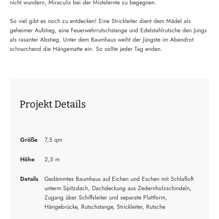
nicht wundern, Miraculix bei der Mistelernte zu begegnen.
So viel gibt es noch zu entdecken! Eine Strickleiter dient dem Mädel als
geheimer Aufstieg, eine Feuerwehrrutschstange und Edelstahlrutsche den Jungs
als rasanter Abstieg. Unter dem Baumhaus weiht der Jüngste im Abendrot
schnarchend die Hängematte ein. So sollte jeder Tag enden.
Projekt Details
Größe
7,5 qm
Höhe
2,5 m
Details
Gedämmtes Baumhaus auf Eichen und Eschen mit Schlafloft
unterm Spitzdach, Dachdeckung aus Zedernholzschindeln,
Zugang über Schiffsleiter und separate Plattform,
Hängebrücke, Rutschstange, Strickleiter, Rutsche