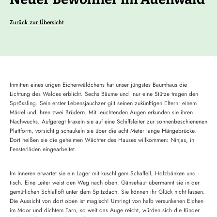
Zurück zur Übersicht
Inmitten eines urigen Eichenwäldchens hat unser jüngstes Baumhaus die
Lichtung des Waldes erblickt. Sechs Bäume und nur eine Stütze tragen den
Sprössling. Sein erster Lebensjauchzer gilt seinen zukünftigen Eltern: einem
Mädel und ihren zwei Brüdern. Mit leuchtenden Augen erkunden sie ihren
Nachwuchs. Aufgeregt kraxeln sie auf eine Schiffsleiter zur sonnenbeschienenen
Plattform, vorsichtig schaukeln sie über die acht Meter lange Hängebrücke.
Dort heißen sie die geheimen Wächter des Hauses willkommen: Ninjas, in
Fensterläden eingearbeitet.
Im Inneren erwartet sie ein Lager mit kuschligem Schaffell, Holzbänken und -
tisch. Eine Leiter weist den Weg nach oben. Gänsehaut übermannt sie in der
gemütlichen Schlafloft unter dem Spitzdach. Sie können ihr Glück nicht fassen.
Die Aussicht von dort oben ist magisch! Umringt von halb versunkenen Eichen
im Moor und dichtem Farn, so weit das Auge reicht, würden sich die Kinder