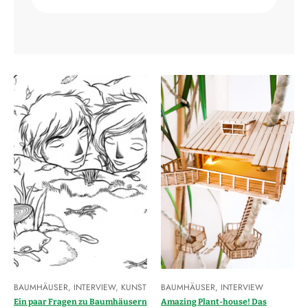
BAUMHÄUSER
,
INTERVIEW
,
KUNST
BAUMHÄUSER
,
INTERVIEW
Ein paar Fragen zu Baumhäusern
Amazing Plant-house! Das