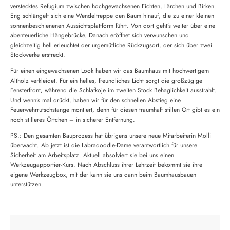
verstecktes Refugium zwischen hochgewachsenen Fichten, Lärchen und Birken.
Eng schlängelt sich eine Wendeltreppe den Baum hinauf, die zu einer kleinen
sonnenbeschienenen Aussichtsplattform führt. Von dort geht’s weiter über eine
abenteuerliche Hängebrücke. Danach eröffnet sich verwunschen und
gleichzeitig hell erleuchtet der urgemütliche Rückzugsort, der sich über zwei
Stockwerke erstreckt.
Für einen eingewachsenen Look haben wir das Baumhaus mit hochwertigem
Altholz verkleidet. Für ein helles, freundliches Licht sorgt die großzügige
Fensterfront, während die Schlafkoje im zweiten Stock Behaglichkeit ausstrahlt.
Und wenn’s mal drückt, haben wir für den schnellen Abstieg eine
Feuerwehrrutschstange montiert, denn für diesen traumhaft stillen Ort gibt es ein
noch stilleres Örtchen – in sicherer Entfernung.
PS.: Den gesamten Bauprozess hat übrigens unsere neue Mitarbeiterin Molli
überwacht. Ab jetzt ist die Labradoodle-Dame verantwortlich für unsere
Sicherheit am Arbeitsplatz. Aktuell absolviert sie bei uns einen
Werkzeugapportier-Kurs. Nach Abschluss ihrer Lehrzeit bekommt sie ihre
eigene Werkzeugbox, mit der kann sie uns dann beim Baumhausbauen
unterstützen.