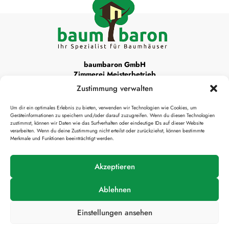
baumbaron GmbH
Zimmerei Meisterbetrieb
Zustimmung verwalten
Unsere Werkstattadresse ist:
Um dir ein optimales Erlebnis zu bieten, verwenden wir Technologien wie Cookies, um
Krottenthaler Alm 22
Geräteinformationen zu speichern und/oder darauf zuzugreifen. Wenn du diesen Technologien
83666 Waakirchen
zustimmst, können wir Daten wie das Surfverhalten oder eindeutige IDs auf dieser Website
verarbeiten. Wenn du deine Zustimmung nicht erteilst oder zurückziehst, können bestimmte
Merkmale und Funktionen beeinträchtigt werden.

info@baumbaron.de
Akzeptieren
Ablehnen
Einstellungen ansehen
Impressum
Datenschutzerklärung
Presse