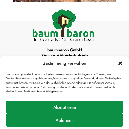
baumbaron GmbH
Zimmerei Meisterbetrieb
Zustimmung verwalten
Unsere Werkstattadresse ist:
Um dir ein optimales Erlebnis zu bieten, verwenden wir Technologien wie Cookies, um
Krottenthaler Alm 22
Geräteinformationen zu speichern und/oder darauf zuzugreifen. Wenn du diesen Technologien
83666 Waakirchen
zustimmst, können wir Daten wie das Surfverhalten oder eindeutige IDs auf dieser Website
verarbeiten. Wenn du deine Zustimmung nicht erteilst oder zurückziehst, können bestimmte
Merkmale und Funktionen beeinträchtigt werden.

info@baumbaron.de
Akzeptieren
Ablehnen