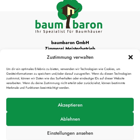
baumbaron GmbH
Zimmerei Meisterbetrieb
Zustimmung verwalten
Unsere Werkstattadresse ist:
Um dir ein optimales Erlebnis zu bieten, verwenden wir Technologien wie Cookies, um
Krottenthaler Alm 22
Geräteinformationen zu speichern und/oder darauf zuzugreifen. Wenn du diesen Technologien
83666 Waakirchen
zustimmst, können wir Daten wie das Surfverhalten oder eindeutige IDs auf dieser Website
verarbeiten. Wenn du deine Zustimmung nicht erteilst oder zurückziehst, können bestimmte
Merkmale und Funktionen beeinträchtigt werden.

info@baumbaron.de
Akzeptieren
Ablehnen
Einstellungen ansehen
Impressum
Datenschutzerklärung
Presse