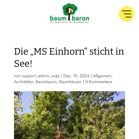
Die „MS Einhorn“ sticht in
See!
von
support_admin_wdp
|
Dez. 19, 2024
|
Allgemein
,
Architektur
,
Baumbaron
,
Baumhäuser
|
0 Kommentare