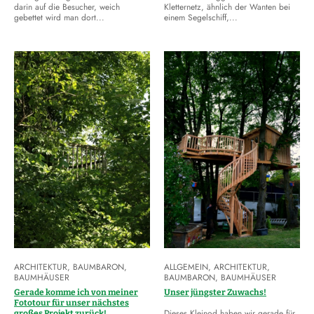
darin auf die Besucher, weich
Kletternetz, ähnlich der Wanten bei
gebettet wird man dort...
einem Segelschiff,...
ARCHITEKTUR
,
BAUMBARON
,
ALLGEMEIN
,
ARCHITEKTUR
,
BAUMHÄUSER
BAUMBARON
,
BAUMHÄUSER
Gerade komme ich von meiner
Unser jüngster Zuwachs!
Fototour für unser nächstes
Dieses Kleinod haben wir gerade für
großes Projekt zurück!