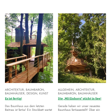
ARCHITEKTUR
,
BAUMBARON
,
ALLGEMEIN
,
ARCHITEKTUR
,
BAUMHÄUSER
,
DESIGN
,
KUNST
BAUMBARON
,
BAUMHÄUSER
Es ist fertig!
Die „MS Einhorn“ sticht in See!
Das Baumhaus aus dem letzten
Gerade haben wir unser neuestes
Beitrag ist fertig! Ein Stockbett wartet
Baumhaus fertiggestellt! Über ein