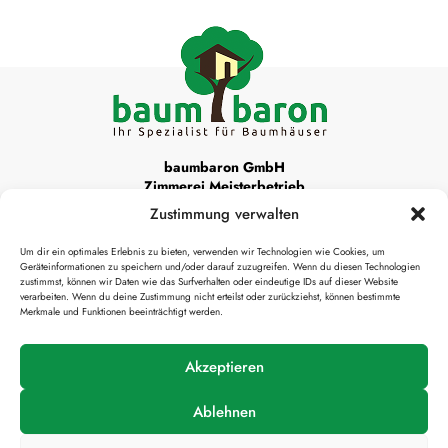
baumbaron GmbH
Zimmerei Meisterbetrieb
Zustimmung verwalten
Unsere Werkstattadresse ist:
Um dir ein optimales Erlebnis zu bieten, verwenden wir Technologien wie Cookies, um
Krottenthaler Alm 22
Geräteinformationen zu speichern und/oder darauf zuzugreifen. Wenn du diesen Technologien
83666 Waakirchen
zustimmst, können wir Daten wie das Surfverhalten oder eindeutige IDs auf dieser Website
verarbeiten. Wenn du deine Zustimmung nicht erteilst oder zurückziehst, können bestimmte
Merkmale und Funktionen beeinträchtigt werden.

info@baumbaron.de
Akzeptieren
Ablehnen