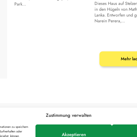
Dieses Haus auf Stelzen
Park...
in den Hügeln von Mat
Lanka. Entworfen und ge
Narein Perera,...
Mehr la
Zustimmung verwalten
mationen zu speichern
stattadresse ist:
urfverhalten oder
Akzeptieren
kziehst, können