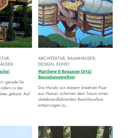
KTUR
,
ARCHITEKTUR
,
BAUMHÄUSER
,
ÄUSER
DESIGN
,
KUNST
achs!
Matthew & Roxanne Ortiz‘
Baumhauswelten
ir gerade für
Die Murals von diesem kreativen Paar
indern in der
aus Hawaii scheinen dem Traum eines
Sees gebaut. Auf
skateboardfahrenden Baumhausfans
entsprungen zu...