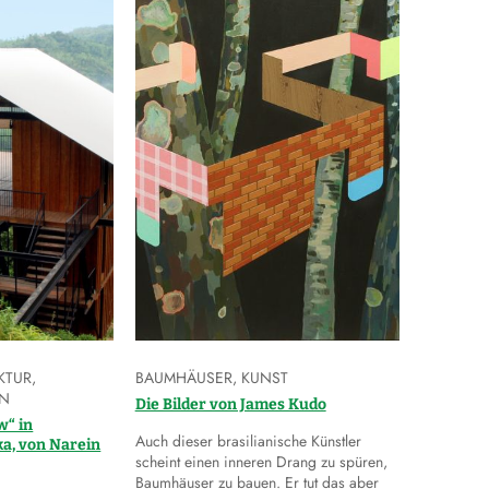
KTUR
,
BAUMHÄUSER
,
KUNST
GN
Die Bilder von James Kudo
w“ in
Auch dieser brasilianische Künstler
a, von Narein
scheint einen inneren Drang zu spüren,
Baumhäuser zu bauen. Er tut das aber