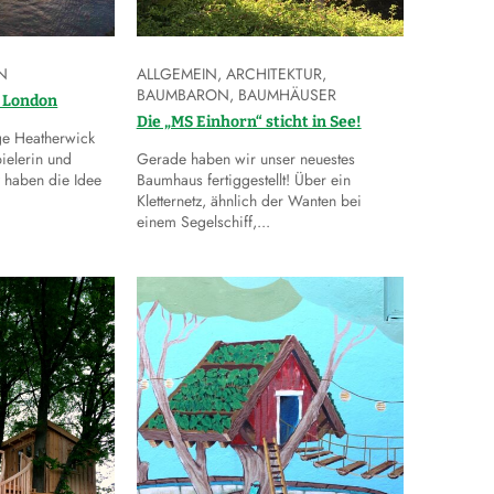
N
ALLGEMEIN
,
ARCHITEKTUR
,
BAUMBARON
,
BAUMHÄUSER
n London
Die „MS Einhorn“ sticht in See!
ge Heatherwick
ielerin und
Gerade haben wir unser neuestes
y haben die Idee
Baumhaus fertiggestellt! Über ein
Kletternetz, ähnlich der Wanten bei
einem Segelschiff,...