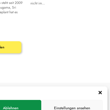
 steht seit 2009
nicht im...
hugama, Sri
plant hat es
den
Ablehnen
Einstellungen ansehen