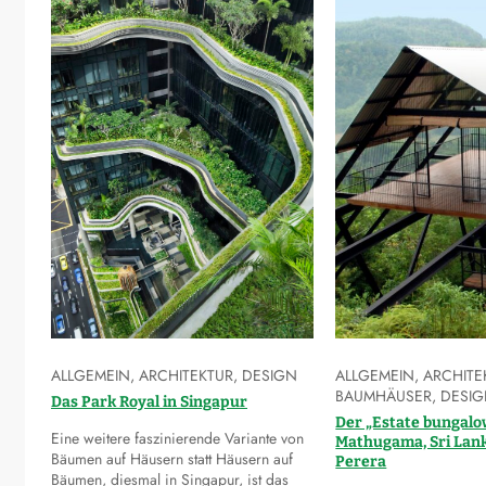
ALLGEMEIN
,
ARCHITEKTUR
,
DESIGN
ALLGEMEIN
,
ARCHITE
BAUMHÄUSER
,
DESI
Das Park Royal in Singapur
Der „Estate bungalo
Eine weitere faszinierende Variante von
Mathugama, Sri Lank
Bäumen auf Häusern statt Häusern auf
Perera
Bäumen, diesmal in Singapur, ist das