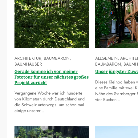
ARCHITEKTUR
,
BAUMBARON
,
ALLGEMEIN
,
ARCHITE
BAUMHÄUSER
BAUMBARON
,
BAUMH
Gerade komme ich von meiner
Unser jüngster Zuw
Fototour für unser nächstes großes
Dieses Kleinod haben w
Projekt zurück!
eine Familie mit zwei K
Vergangene Woche war ich hunderte
Nähe des Starnberger 
von Kilometern durch Deutschland und
vier Buchen...
die Schweiz unterwegs, um schon mal
einige unserer...