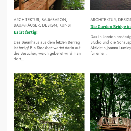
ARCHITEKTUR
,
BAUMBARON
,
ARCHITEKTUR
,
DESIG
BAUMHÄUSER
,
DESIGN
,
KUNST
Die Garden Bridge i
Es ist fertig!
Das in London ansässi
Das Baumhaus aus dem letzten Beitrag
Studio und die Schausp
ist fertig! Ein Stockbett wartet darin auf
Aktivistin Joanna Lumle
die Besucher, weich gebettet wird man
für eine...
dort...